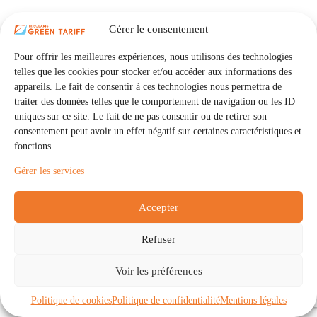
Gérer le consentement
Pour offrir les meilleures expériences, nous utilisons des technologies
telles que les cookies pour stocker et/ou accéder aux informations des
appareils. Le fait de consentir à ces technologies nous permettra de
traiter des données telles que le comportement de navigation ou les ID
uniques sur ce site. Le fait de ne pas consentir ou de retirer son
consentement peut avoir un effet négatif sur certaines caractéristiques et
fonctions.
Gérer les services
Accepter
Refuser
Accueil
Auto Consommation Collective
Voir les préférences
Communautés
À propos
Contact
Mentions légales
Politique de confidentialité
Politique de cookies (UE)
Politique de cookies
Politique de confidentialité
Mentions légales
Copyright © 2026 - IRISOLARIS. Tous droits réservés.