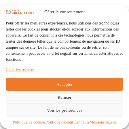
Gérer le consentement
Pour offrir les meilleures expériences, nous utilisons des technologies
telles que les cookies pour stocker et/ou accéder aux informations des
appareils. Le fait de consentir à ces technologies nous permettra de
traiter des données telles que le comportement de navigation ou les ID
uniques sur ce site. Le fait de ne pas consentir ou de retirer son
consentement peut avoir un effet négatif sur certaines caractéristiques et
fonctions.
Gérer les services
Accepter
Refuser
Accueil
Auto Consommation Collective
Voir les préférences
Communautés
À propos
Contact
Mentions légales
Politique de confidentialité
Politique de cookies (UE)
Politique de cookies
Politique de confidentialité
Mentions légales
Copyright © 2026 - IRISOLARIS. Tous droits réservés.