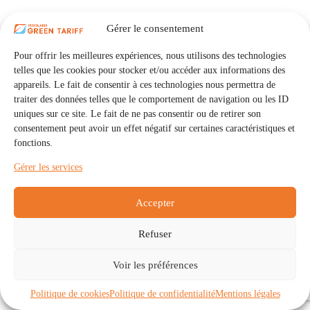
Gérer le consentement
Pour offrir les meilleures expériences, nous utilisons des technologies
telles que les cookies pour stocker et/ou accéder aux informations des
appareils. Le fait de consentir à ces technologies nous permettra de
traiter des données telles que le comportement de navigation ou les ID
uniques sur ce site. Le fait de ne pas consentir ou de retirer son
consentement peut avoir un effet négatif sur certaines caractéristiques et
fonctions.
Gérer les services
Accepter
Refuser
Accueil
Auto Consommation Collective
Voir les préférences
Communautés
À propos
Contact
Mentions légales
Politique de confidentialité
Politique de cookies (UE)
Politique de cookies
Politique de confidentialité
Mentions légales
Copyright © 2026 - IRISOLARIS. Tous droits réservés.