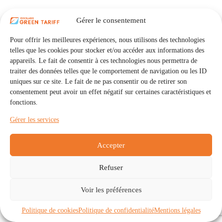
Gérer le consentement
Pour offrir les meilleures expériences, nous utilisons des technologies
telles que les cookies pour stocker et/ou accéder aux informations des
appareils. Le fait de consentir à ces technologies nous permettra de
traiter des données telles que le comportement de navigation ou les ID
uniques sur ce site. Le fait de ne pas consentir ou de retirer son
consentement peut avoir un effet négatif sur certaines caractéristiques et
fonctions.
Gérer les services
Accepter
Refuser
Accueil
Auto Consommation Collective
Voir les préférences
Communautés
À propos
Contact
Mentions légales
Politique de confidentialité
Politique de cookies (UE)
Politique de cookies
Politique de confidentialité
Mentions légales
Copyright © 2026 - IRISOLARIS. Tous droits réservés.